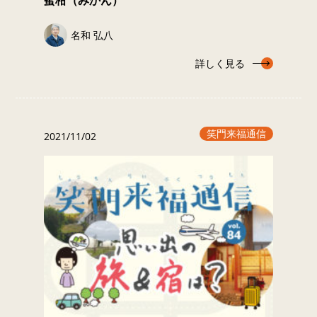
蜜柑（みかん）
名和 弘八
詳しく見る
笑門来福通信
2021/11/02