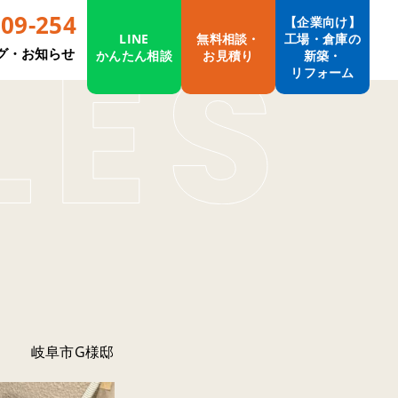
009-254
【企業向け】
LINE
無料相談・
工場・倉庫の
グ・お知らせ
かんたん相談
お見積り
新築・
リフォーム
岐阜市G様邸