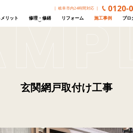
0120-
岐阜市内24時間対応
るメリット
修理・修繕
リフォーム
施工事例
ブロ
玄関網戸取付け工事