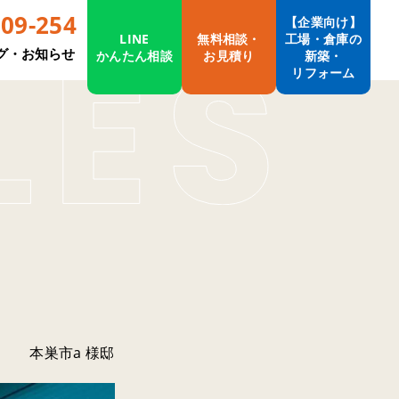
009-254
【企業向け】
LINE
無料相談・
工場・倉庫の
グ・お知らせ
かんたん相談
お見積り
新築・
リフォーム
本巣市a 様邸