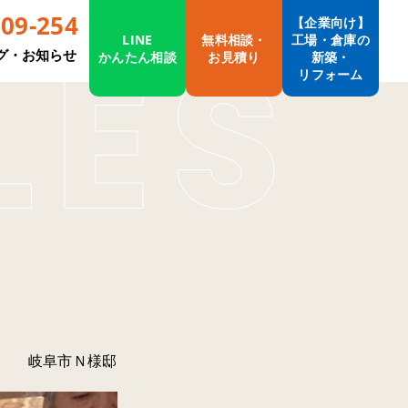
009-254
【企業向け】
LINE
無料相談・
工場・倉庫の
グ・お知らせ
かんたん相談
お見積り
新築・
リフォーム
岐阜市Ｎ様邸