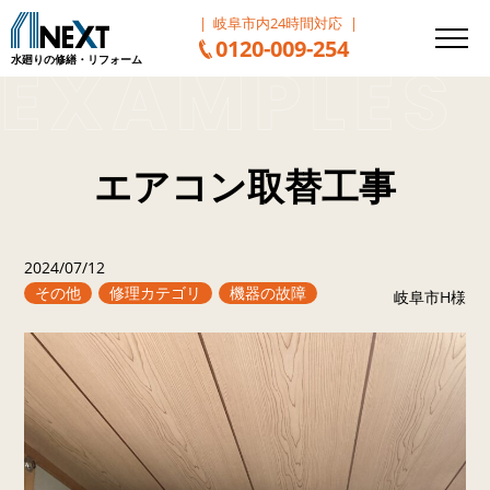
岐阜市内24時間対応
0120-009-254
水廻りの修繕・リフォーム
エアコン取替工事
2024/07/12
その他
修理カテゴリ
機器の故障
岐阜市H様